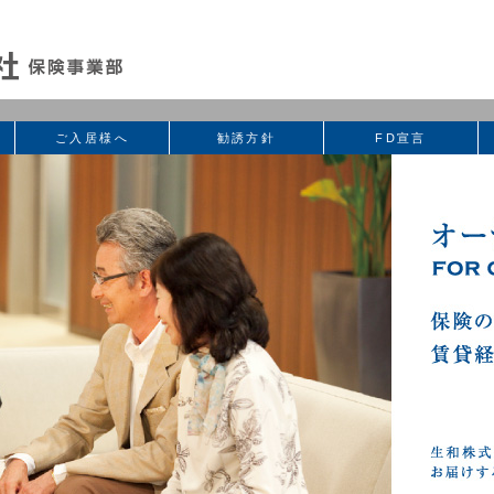
ご入居様へ
勧誘方針
FD宣言